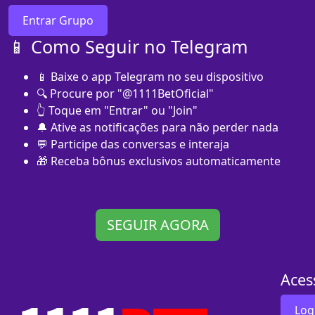
Entrar Grupo
📱 Como Seguir no Telegram
📱 Baixe o app Telegram no seu dispositivo
🔍 Procure por "@1111BetOficial"
👆 Toque em "Entrar" ou "Join"
🔔 Ative as notificações para não perder nada
💬 Participe das conversas e interaja
🎁 Receba bônus exclusivos automaticamente
SEGUIR AGORA
Aces
Log