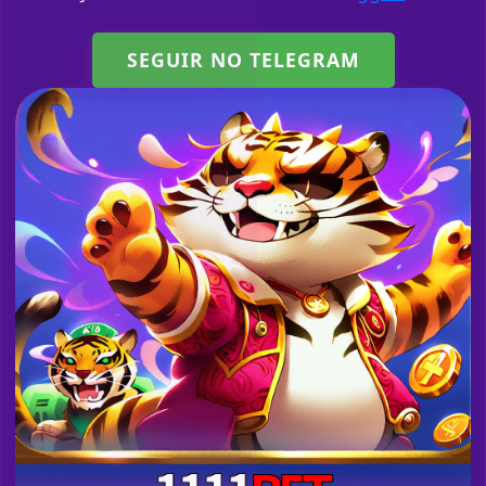
SEGUIR NO TELEGRAM