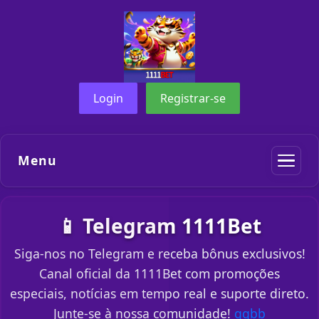
Login
Registrar-se
Menu
📱 Telegram 1111Bet
Siga-nos no Telegram e receba bônus exclusivos!
Canal oficial da 1111Bet com promoções
especiais, notícias em tempo real e suporte direto.
Junte-se à nossa comunidade!
ggbb