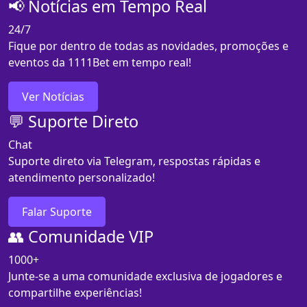
📢 Notícias em Tempo Real
24/7
Fique por dentro de todas as novidades, promoções e
eventos da 1111Bet em tempo real!
Ver Notícias
💬 Suporte Direto
Chat
Suporte direto via Telegram, respostas rápidas e
atendimento personalizado!
Falar Suporte
👥 Comunidade VIP
1000+
Junte-se a uma comunidade exclusiva de jogadores e
compartilhe experiências!