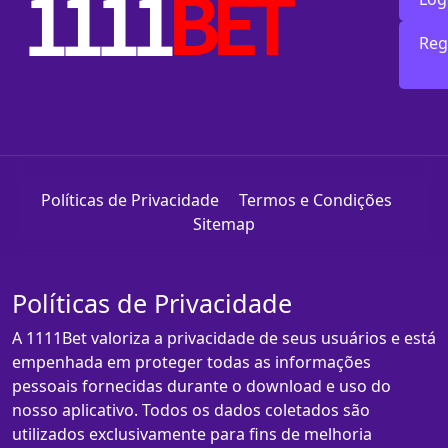
Reg
Políticas de Privacidade
Termos e Condições
Sitemap
Políticas de Privacidade
A 1111Bet valoriza a privacidade de seus usuários e está
empenhada em proteger todas as informações
pessoais fornecidas durante o download e uso do
nosso aplicativo. Todos os dados coletados são
utilizados exclusivamente para fins de melhoria