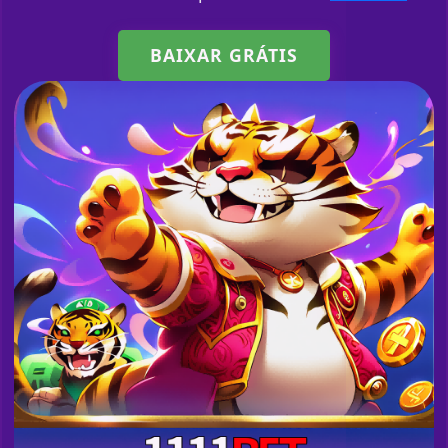
BAIXAR GRÁTIS