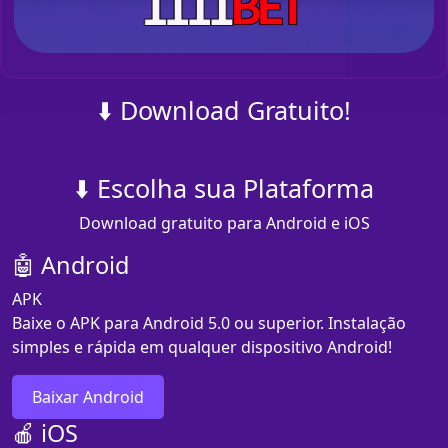
⬇️ Download Gratuito!
⬇️ Escolha sua Plataforma
Download gratuito para Android e iOS
🤖 Android
APK
Baixe o APK para Android 5.0 ou superior. Instalação
simples e rápida em qualquer dispositivo Android!
Baixar Android
🍎 iOS