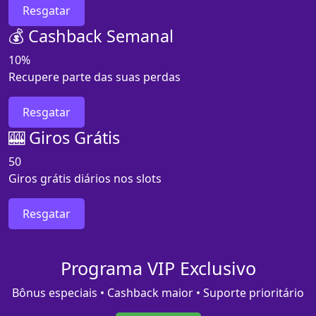
Resgatar
💰 Cashback Semanal
10%
Recupere parte das suas perdas
Resgatar
🎰 Giros Grátis
50
Giros grátis diários nos slots
Resgatar
Programa VIP Exclusivo
Bônus especiais • Cashback maior • Suporte prioritário