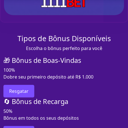
Tipos de Bônus Disponíveis
Escolha o bônus perfeito para você
🎁 Bônus de Boas-Vindas
100%
Dobre seu primeiro depósito até R$ 1.000
Resgatar
🔄 Bônus de Recarga
50%
Bônus em todos os seus depósitos